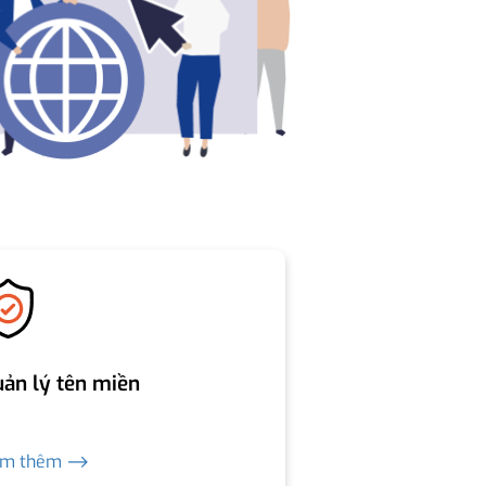
ản lý tên miền
em thêm ⟶