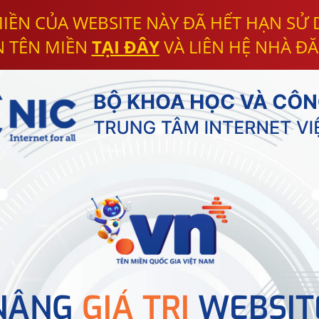
IỀN CỦA WEBSITE NÀY ĐÃ HẾT HẠN SỬ
N TÊN MIỀN
TẠI ĐÂY
VÀ LIÊN HỆ NHÀ ĐĂ
NÂNG
GIÁ TRỊ
WEBSIT