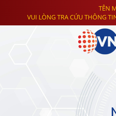
TÊN M
VUI LÒNG TRA CỨU THÔNG TI