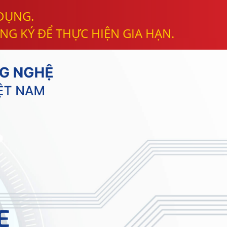
 DỤNG.
NG KÝ ĐỂ THỰC HIỆN GIA HẠN.
E